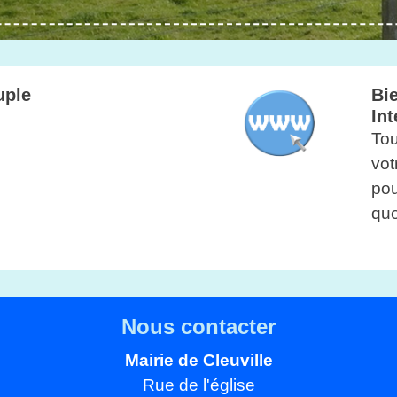
uple
Bie
Int
Tou
vot
pou
quo
Nous contacter
Mairie de Cleuville
Rue de l'église