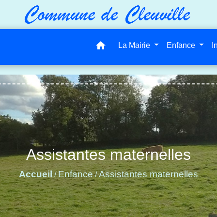
home
La Mairie
Enfance
I
Assistantes maternelles
Accueil
Enfance
Assistantes maternelles
/
/